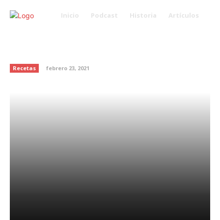
Inicio
Podcast
Historia
Artículos
Tiras de pescado con chipotle y
miel
Recetas
febrero 23, 2021