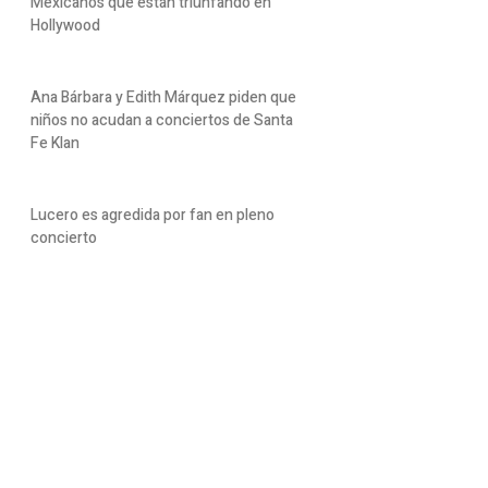
Mexicanos que están triunfando en
Hollywood
Ana Bárbara y Edith Márquez piden que
niños no acudan a conciertos de Santa
Fe Klan
Lucero es agredida por fan en pleno
concierto