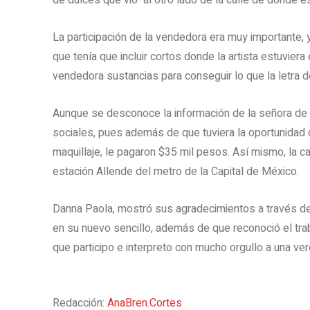
de dulces que vió al otro lado de la calle de donde e
La participación de la vendedora era muy importante, ya
que tenía que incluir cortos donde la artista estuviera
vendedora sustancias para conseguir lo que la letra de
Aunque se desconoce la información de la señora de la
sociales, pues además de que tuviera la oportunidad d
maquillaje, le pagaron $35 mil pesos. Así mismo, la c
estación Allende del metro de la Capital de México.
Danna Paola, mostró sus agradecimientos a través de
en su nuevo sencillo, además de que reconoció el trab
que participo e interpreto con mucho orgullo a una v
Redacción:
AnaBren.Cortes