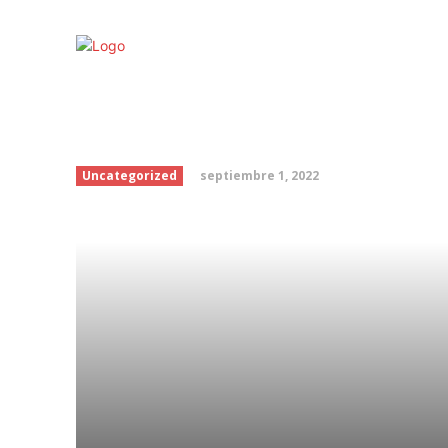
Danna Paola vuelve te
dulces para su nuevo 
septiembre 1, 2022
Uncategorized