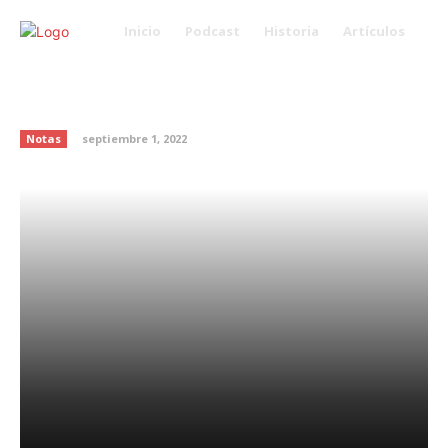
Inicio
Podcast
Historia
Artículos
Tips para disfrutar al máximo
las ferias
Notas
septiembre 1, 2022