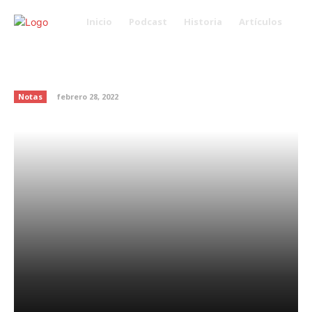
Inicio
Podcast
Historia
Artículos
Exitosa actriz determinada a ser
una gran youtuber
Notas
febrero 28, 2022