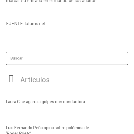
marcar su entrada en el mundo de los adultos.
FUENTE: lutums.net
Buscar
Artículos
Laura G se agarra a golpes con conductora
Luis Fernando Peña opina sobre polémica de
‘Poder Prieto’