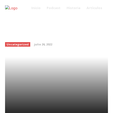
Inicio
Podcast
Historia
Artículos
“Ideas de regalos de
graduación”
#TemporadaDeVerano
Uncategorized
julio 26, 2022