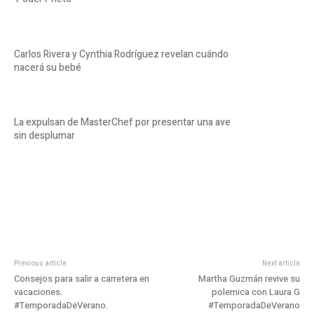
Carlos Rivera y Cynthia Rodríguez revelan cuándo
nacerá su bebé
La expulsan de MasterChef por presentar una ave
sin desplumar
Previous article
Next article
Consejos para salir a carretera en
Martha Guzmán revive su
vacaciones.
polemica con Laura G
#TemporadaDeVerano.
#TemporadaDeVerano