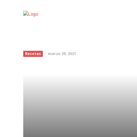
Mejora tu postura fre
para evitar dolor de e
marzo 29, 2021
Recetas