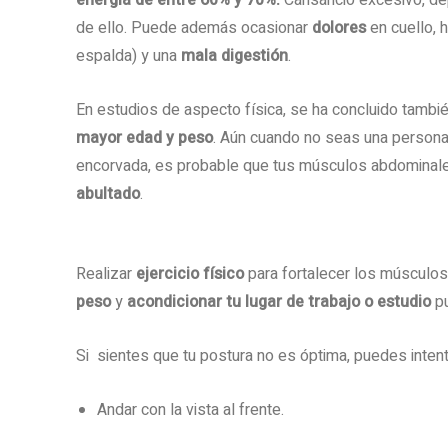
energía de entre 60% y 70%.
Cansancio excesivo, de
de ello. Puede además ocasionar
dolores
en cuello, 
espalda) y una
mala digestión
.
En estudios de aspecto física, se ha concluido tamb
mayor edad y peso
. Aún cuando no seas una persona
encorvada, es probable que tus músculos abdominale
abultado
.
Realizar
ejercicio físico
para fortalecer los músculos
peso
y
acondicionar tu lugar de trabajo o estudio
pu
Si sientes que tu postura no es óptima, puedes inten
Andar con la vista al frente.