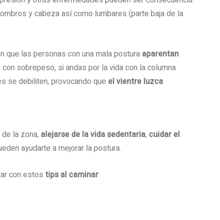
presión y otras enfermedades pueden ser consecuencia
hombros y cabeza así como lumbares (parte baja de la
ién que las personas con una mala postura
aparentan
 con sobrepeso, si andas por la vida con la columna
s se debiliten, provocando que
el vientre luzca
 de la zona,
alejarse de la vida sedentaria
,
cuidar el
eden ayudarte a mejorar la postura.
tar con estos
tips al caminar
: