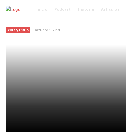
Inicio
Podcast
Historia
Artículos
Rutina para el pelo coreana
Vida y Estilo
octubre 1, 2019