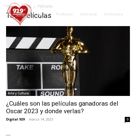
Home
Tags
Películas
Tag: Películas
Inicio
Podcast
Historia
Artículos
Arte y Cultura
¿Cuáles son las películas ganadoras del
Oscar 2023 y donde verlas?
Digital 929
-
marzo 14, 2023
0