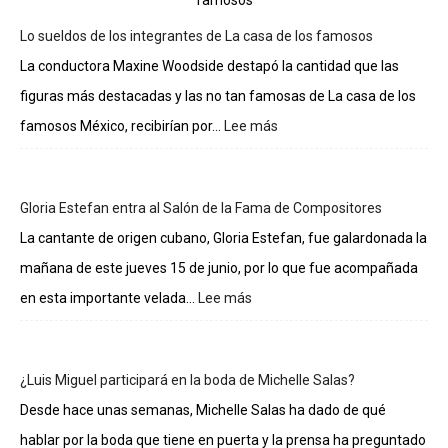
Lo sueldos de los integrantes de La casa de los famosos
La conductora Maxine Woodside destapó la cantidad que las
figuras más destacadas y las no tan famosas de La casa de los
famosos México, recibirían por...
Lee más
:
Lo
sueldos
de
Gloria Estefan entra al Salón de la Fama de Compositores
los
integrantes
La cantante de origen cubano, Gloria Estefan, fue galardonada la
de
mañana de este jueves 15 de junio, por lo que fue acompañada
La
casa
en esta importante velada...
Lee más
:
de
Gloria
los
Estefan
famosos
entra
¿Luis Miguel participará en la boda de Michelle Salas?
al
Salón
Desde hace unas semanas, Michelle Salas ha dado de qué
de
hablar por la boda que tiene en puerta y la prensa ha preguntado
la