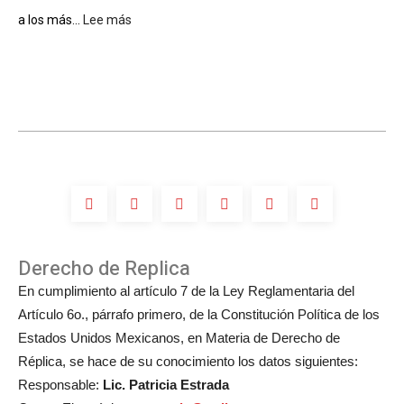
Fama
a los más...
Lee más
:
de
¿Luis
Compositores
Miguel
participará
en
la
boda
de
Michelle
Salas?
Derecho de Replica
En cumplimiento al artículo 7 de la Ley Reglamentaria del
Artículo 6o., párrafo primero, de la Constitución Política de los
Estados Unidos Mexicanos, en Materia de Derecho de
Réplica, se hace de su conocimiento los datos siguientes:
Responsable:
Lic. Patricia Estrada