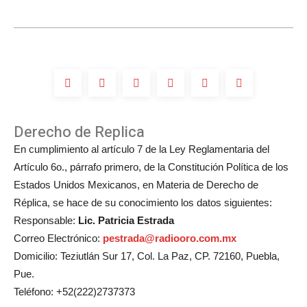
en
la
boda
de
Michelle
Salas?
Derecho de Replica
En cumplimiento al artículo 7 de la Ley Reglamentaria del
Artículo 6o., párrafo primero, de la Constitución Política de los
Estados Unidos Mexicanos, en Materia de Derecho de
Réplica, se hace de su conocimiento los datos siguientes:
Responsable:
Lic. Patricia Estrada
Correo Electrónico:
pestrada@radiooro.com.mx
Domicilio: Teziutlán Sur 17, Col. La Paz, CP. 72160, Puebla,
Pue.
Teléfono: +52(222)2737373