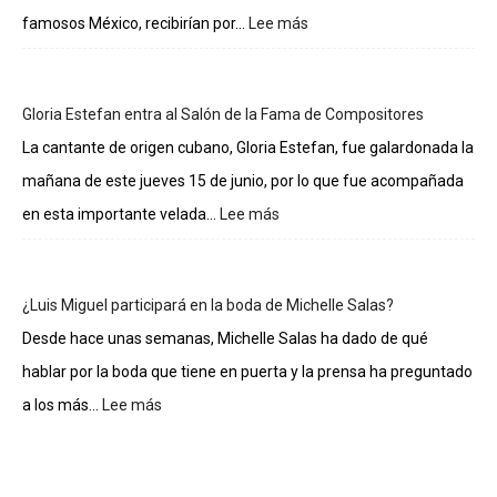
famosos México, recibirían por...
Lee más
:
Lo
sueldos
de
Gloria Estefan entra al Salón de la Fama de Compositores
los
integrantes
La cantante de origen cubano, Gloria Estefan, fue galardonada la
de
mañana de este jueves 15 de junio, por lo que fue acompañada
La
casa
en esta importante velada...
Lee más
:
de
Gloria
los
Estefan
famosos
entra
¿Luis Miguel participará en la boda de Michelle Salas?
al
Salón
Desde hace unas semanas, Michelle Salas ha dado de qué
de
hablar por la boda que tiene en puerta y la prensa ha preguntado
la
Fama
a los más...
Lee más
:
de
¿Luis
Compositores
Miguel
participará