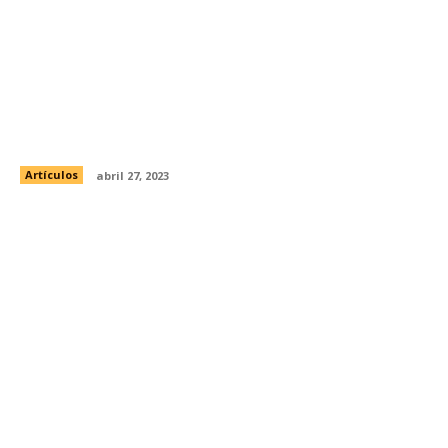
Shakira podría ir a juicio por presunto fraude
fiscal
Artículos
abril 27, 2023
¿Por qué deberías usar protector solar