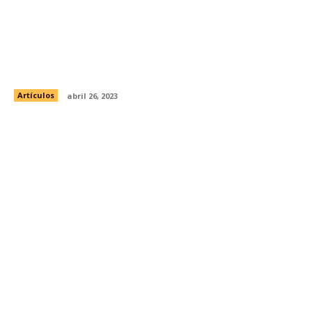
Leonardo de Lozanne aclara rumores de su
supuesta infidelidad
Artículos
abril 26, 2023
¿Quién es Peso Pluma y qué lo hace tan
popular?