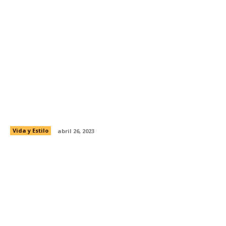
Arrugas prematuras: ¿porqué salen y cómo
evitarlas?
Vida y Estilo
abril 26, 2023