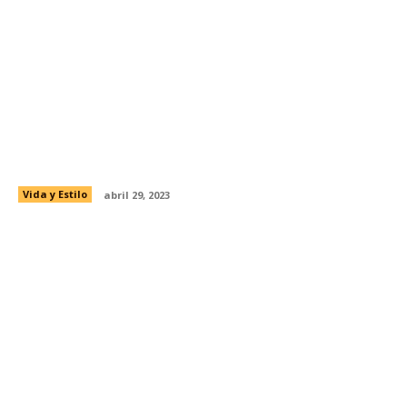
Zero Waste: una tendencia ecológica
Vida y Estilo
abril 29, 2023