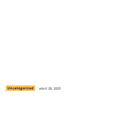
El actor Luis Felipe Tovar critica a ‘Poder
Prieto’
Uncategorized
abril 28, 2023