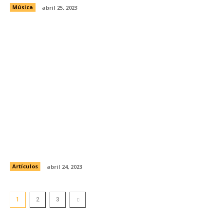
Música
abril 25, 2023
El rapero ‘Alemán’ se disculpa por su
polémico video en iglesia católica
Artículos
abril 24, 2023
1
2
3