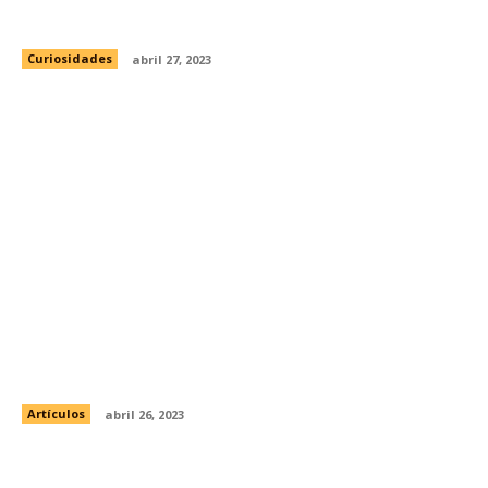
facial todos los días?
Curiosidades
abril 27, 2023
Yolanda Andrade hospitalizada tras vomitar
sangre
Artículos
abril 26, 2023