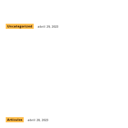
Importancia de la educación sexual en
niños
Uncategorized
abril 29, 2023
Camilo Blanes, hijo de Camilo Sesto,
preocupa a seguidores por su apariencia
Artículos
abril 28, 2023