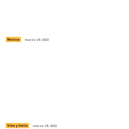
Lanzan tarola en honor de Alex González,
baterista de Maná
Música
marzo 29, 2023
¿Qué es el Feng Shui y cómo aplicarlo?
Vida y Estilo
marzo 29, 2023