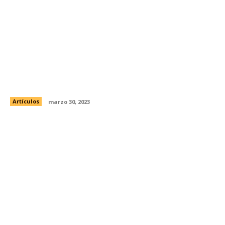
Carlos Bonavides busca a su hija no
reconocida
Artículos
marzo 30, 2023