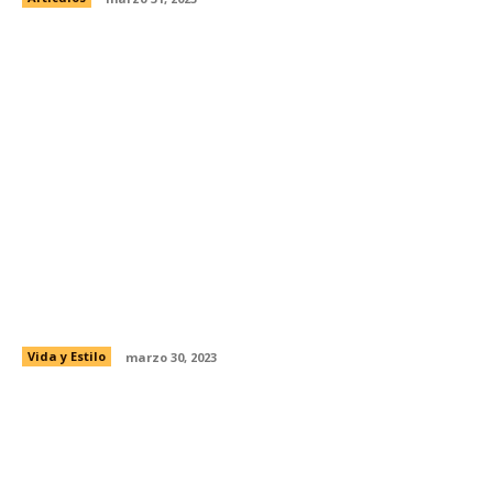
Encuentra tu entrenador personal en
YouTube
Vida y Estilo
marzo 30, 2023