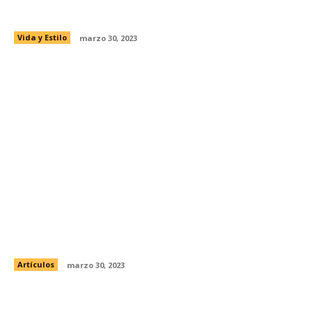
Beneficios de tener buenas amistades
Vida y Estilo
marzo 30, 2023
Melissa Galindo presentará denuncia
contra Kalimba
Artículos
marzo 30, 2023