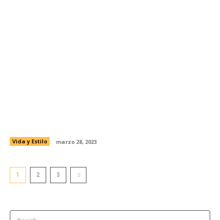
Decorar los espacios pequeños de tu hogar
Vida y Estilo
marzo 28, 2023
1
2
3