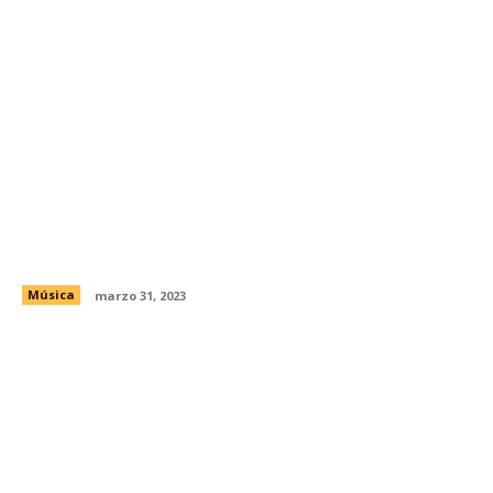
A 28 años del fallecimiento de Selena
Quintanilla
Música
marzo 31, 2023