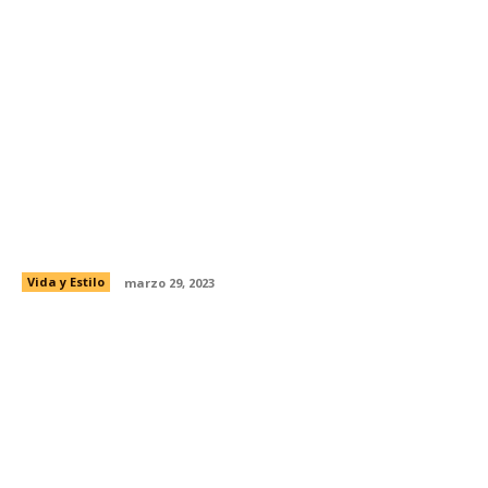
Conoce los beneficios de la exfoliación
corporal
Vida y Estilo
marzo 29, 2023