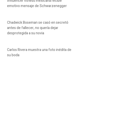
Influencer fitness mexicana recibe
emotivo mensaje de Schwarzenegger
Chadwick Boseman se casó en secretó
antes de fallecer, no quería dejar
desprotegida a su novia
Carlos Rivera muestra una foto inédita de
su boda