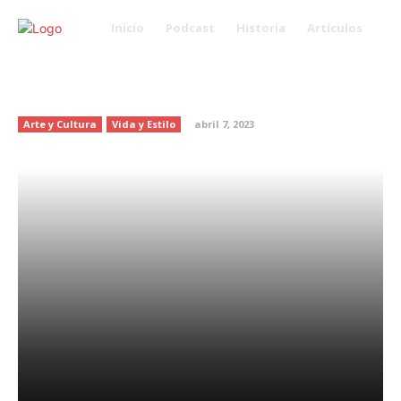
Inicio
Podcast
Historia
Artículos
La moda: un recurso de
empoderamiento
Arte y Cultura
Vida y Estilo
abril 7, 2023