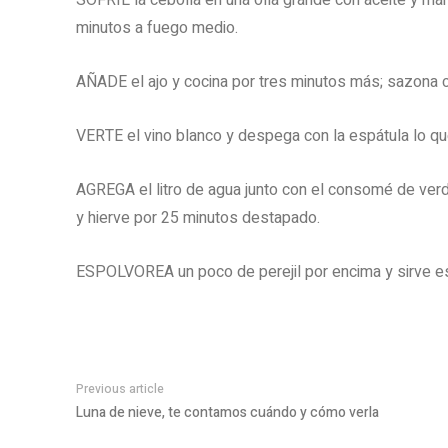
SOFRÍE la cebolla en una olla grande con aceite y ma
minutos a fuego medio.
AÑADE el ajo y cocina por tres minutos más; sazona c
VERTE el vino blanco y despega con la espátula lo qu
AGREGA el litro de agua junto con el consomé de verdu
y hierve por 25 minutos destapado.
ESPOLVOREA un poco de perejil por encima y sirve e
Previous article
Luna de nieve, te contamos cuándo y cómo verla