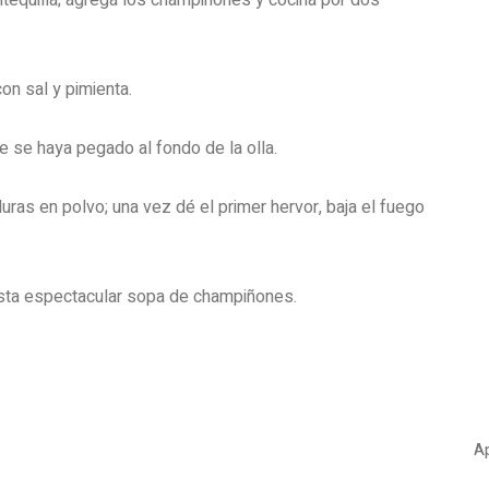
ntequilla; agrega los champiñones y cocina por dos
on sal y pimienta.
e se haya pegado al fondo de la olla.
ras en polvo; una vez dé el primer hervor, baja el fuego
sta espectacular sopa de champiñones.
Ap