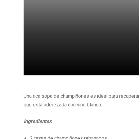
Share
Una rica sopa de champiñones es ideal para recuperar
que está aderezada con vino blanco.
Ingredientes
2 tazas de champiñones rebanados