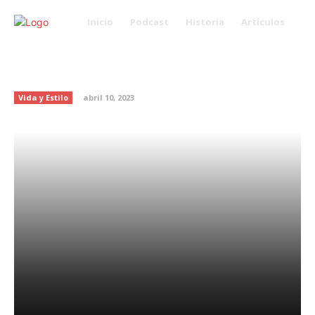
Inicio
Podcast
Historia
Artículos
Evita la adicción a las redes
sociales con estos tips
Vida y Estilo
abril 10, 2023