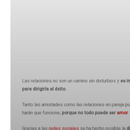
Share
Las relaciones no son un camino sin disturbios y
es i
para dirigirla al éxito.
Tanto las amistades como las relaciones en pareja pu
harán que funcione,
porque no todo puede ser
amor
.
Gracias a las
redes sociales
se ha hecho posible la
d