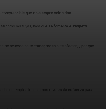
s comprensible que
no siempre coincidan.
sas
como las tuyas, hará que se fomente el
respeto
tás de acuerdo no te
transgreden
ni te afectan, ¿por qué
cada uno emplea los mismos
niveles de esfuerzo
para