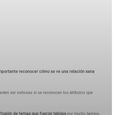
mportante reconocer cómo se ve una relación sana
eden ser exitosas si se reconocen los atributos que
ifusión de temas que fueron tabúes
por mucho tiempo,