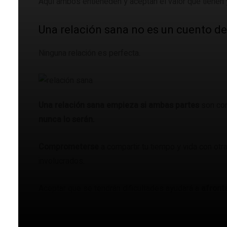
Aquí ambos entieneden y aceptan el valor que tienen y
Una relación sana no es un cuento d
Ninguna relación es perfecta.
Una relación sana empieza si ambas partes
son con
nunca lo serán.
Comprometerse
a compartir tu tiempo y vida con otr
involucrados.
Aceptar que se tendrán dificultades ayudará a
afront