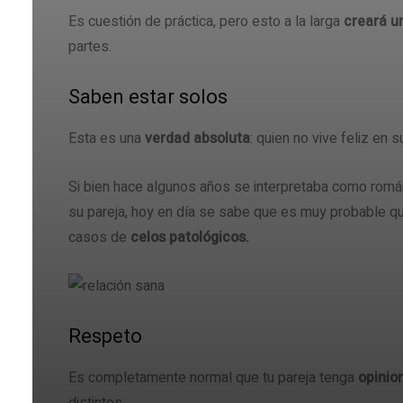
Es cuestión de práctica, pero esto a la larga
creará u
partes.
Saben estar solos
Esta es una
verdad absoluta
: quien no vive feliz en 
Si bien hace algunos años se interpretaba como romá
su pareja, hoy en día se sabe que es muy probable 
casos de
celos patológicos.
Respeto
Es completamente normal que tu pareja tenga
opinio