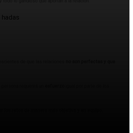
 todo lo gandioso que aportan a la relación.
e hadas
scientes de que las relaciones
no son perfectas y que
a persona requerirá un
esfuerzo
igual por parte de los
ar los retos de manera más objetiva y en equipo.