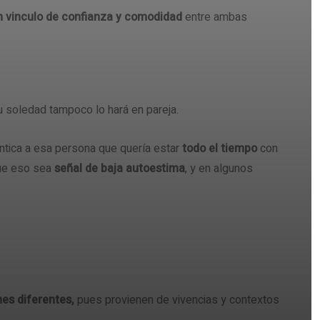
n vinculo de confianza y comodidad
entre ambas
su soledad tampoco lo hará en pareja.
ntica a esa persona que quería estar
todo el tiempo
con
que eso sea
señal de baja autoestima
, y en algunos
nes diferentes,
pues provienen de vivencias y contextos