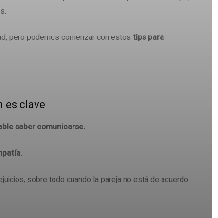
s.
dad, pero podemos comenzar con estos
tips para
 es clave
able saber comunicarse.
mpatía.
juicios, sobre todo cuando la pareja no está de acuerdo.