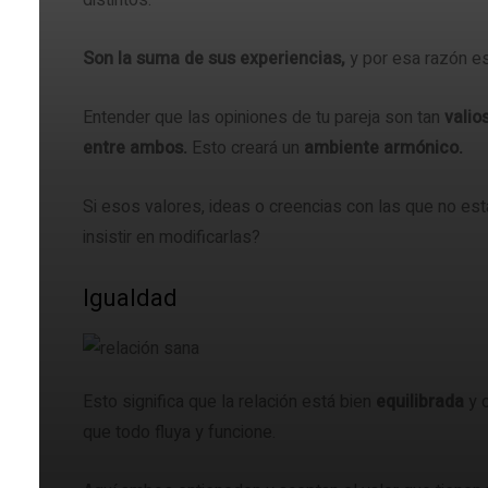
distintos.
Son la suma de sus experiencias,
y por esa razón e
Entender que las opiniones de tu pareja son tan
valio
entre ambos.
Esto creará un
ambiente armónico.
Si esos valores, ideas o creencias con las que no es
insistir en modificarlas?
Igualdad
Esto significa que la relación está bien
equilibrada
y 
que todo fluya y funcione.