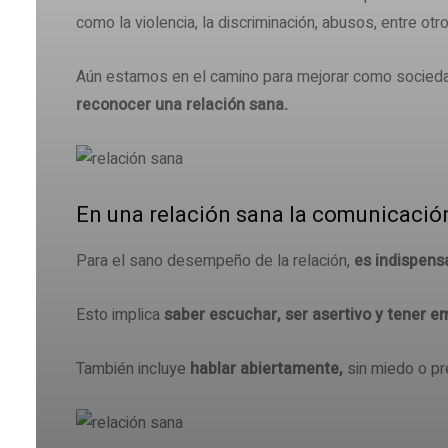
como la violencia, la discriminación, abusos, entre otro
Aún estamos en el camino para mejorar como socie
reconocer una relación sana.
En una relación sana la comunicación
Para el sano desempeño de la relación,
es indispens
Esto implica
saber escuchar, ser asertivo y tener e
También incluye
hablar abiertamente,
sin miedo o pre